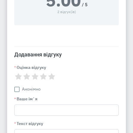
5.00
/ 5
2 відгук(ів)
Додавання відгуку
Оцінка відгуку
*
Анонімно
Ваше імʼя
*
Текст відгуку
*