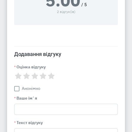
5.00
/ 5
2 відгук(ів)
Додавання відгуку
Оцінка відгуку
*
Анонімно
Ваше імʼя
*
Текст відгуку
*