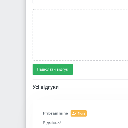
Надіслати відгук
Усі відгуки
Pribrammine
Гість
Відмінно!