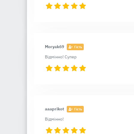
Moryak69
Гість
Відмінно! Супер
aaaprikot
Гість
Відмінно!