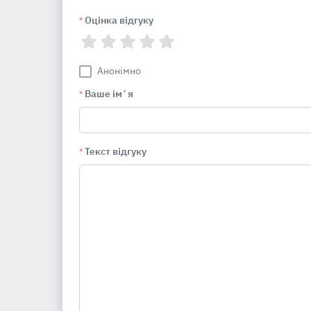
Оцінка відгуку
*
Анонімно
Ваше імʼя
*
Текст відгуку
*