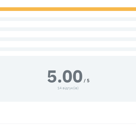
5.00
/ 5
14 відгук(ів)