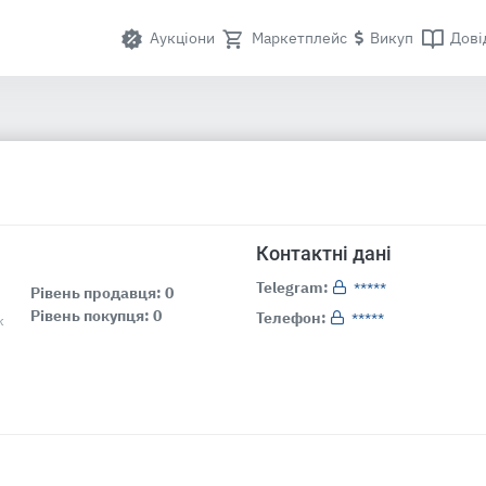
Аукціони
Маркетплейс
Викуп
Дові
Контактні дані
Telegram:
*****
Рівень продавця: 0
Рівень покупця: 0
Телефон:
*****
к