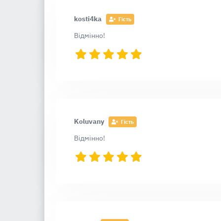
kosti4ka
Гість
Відмінно!
Koluvany
Гість
Відмінно!