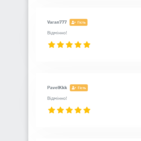
Varan777
Гість
Відмінно!
PavelKkk
Гість
Відмінно!