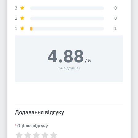
3
0
2
0
1
1
4.88
/ 5
34 відгук(ів)
Додавання відгуку
Оцінка відгуку
*