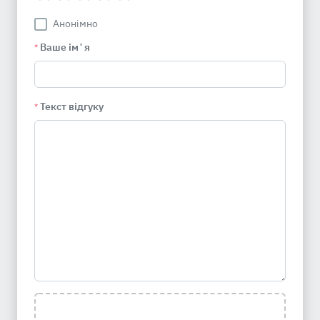
Анонімно
Ваше імʼя
*
Текст відгуку
*