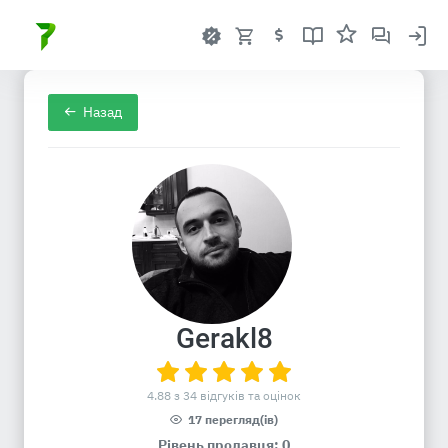
Назад
Gerakl8
4.88 з 34 відгуків та оцінок
17 перегляд(ів)
Рівень продавця: 0