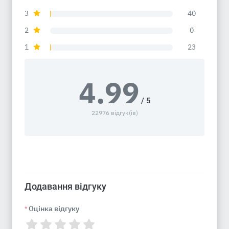
3
40
2
0
1
23
4.99
/ 5
22976 відгук(ів)
Додавання відгуку
Оцінка відгуку
*