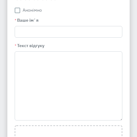
Анонімно
Ваше імʼя
*
Текст відгуку
*