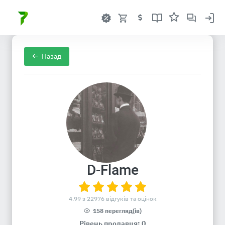
Назад
D-Flame
4.99 з 22976 відгуків та оцінок
158 перегляд(ів)
Рівень продавця: 0